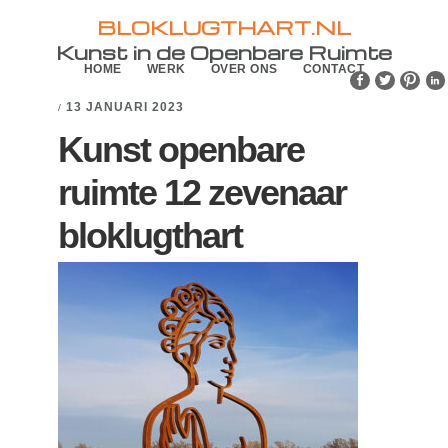
Skip
Skip
BLOKLUGTHART.NL
to
to
Kunst in de Openbare Ruimte
HOME
WERK
OVER ONS
CONTACT
primary
main
navigation
content
13 JANUARI 2023
/
Kunst openbare
ruimte 12 zevenaar
bloklugthart