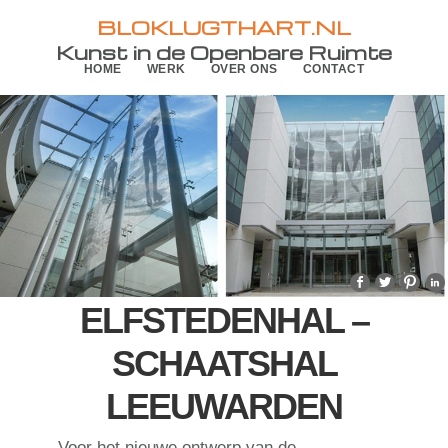
Skip
Skip
BLOKLUGTHART.NL
to
to
Kunst in de Openbare Ruimte
HOME
WERK
OVER ONS
CONTACT
primary
main
navigation
content
ELFSTEDENHAL –
SCHAATSHAL
LEEUWARDEN
Voor het nieuwe ontwerp van de