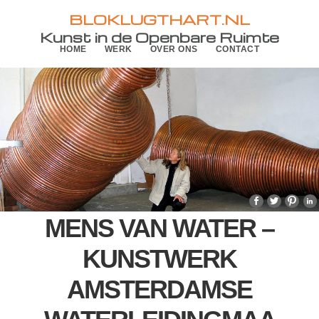
Skip
Skip
BLOKLUGTHART.NL
to
to
Kunst in de Openbare Ruimte
HOME
WERK
OVER ONS
CONTACT
primary
main
navigation
content
MENS VAN WATER –
KUNSTWERK
AMSTERDAMSE