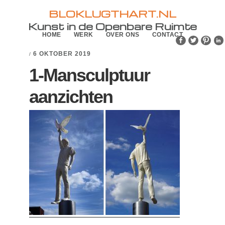
Skip
Skip
BLOKLUGTHART.NL
to
to
Kunst in de Openbare Ruimte
HOME
WERK
OVER ONS
CONTACT
primary
main
navigation
content
6 OKTOBER 2019
/
1-Mansculptuur
aanzichten