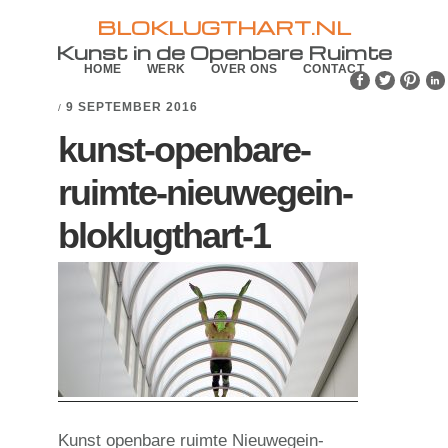
Skip
Skip
BLOKLUGTHART.NL
to
to
Kunst in de Openbare Ruimte
HOME
WERK
OVER ONS
CONTACT
primary
main
navigation
content
9 SEPTEMBER 2016
/
kunst-openbare-
ruimte-nieuwegein-
bloklugthart-1
Kunst openbare ruimte Nieuwegein-