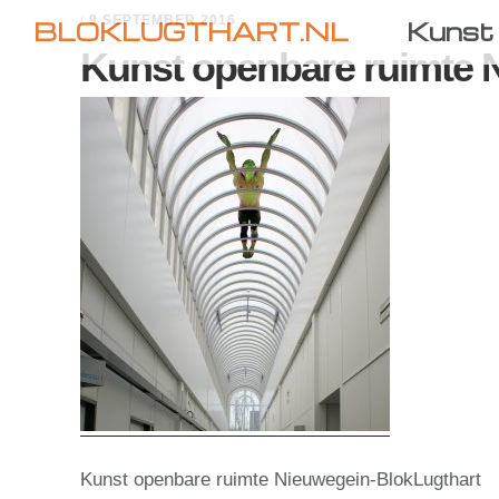
Skip
Skip
9 SEPTEMBER 2016
/
BLOKLUGTHART.NL
Kunst 
to
to
Kunst openbare ruimte 
primary
main
navigation
content
Kunst openbare ruimte Nieuwegein-BlokLugthart