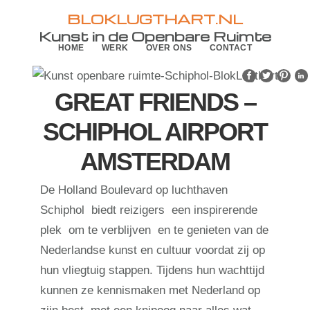
Skip
Skip
BLOKLUGTHART.NL
to
to
Kunst in de Openbare Ruimte
HOME
WERK
OVER ONS
CONTACT
primary
main
navigation
content
GREAT FRIENDS –
SCHIPHOL AIRPORT
AMSTERDAM
De Holland Boulevard op luchthaven
Schiphol biedt reizigers een inspirerende
plek om te verblijven en te genieten van de
Nederlandse kunst en cultuur voordat zij op
hun vliegtuig stappen. Tijdens hun wachttijd
kunnen ze kennismaken met Nederland op