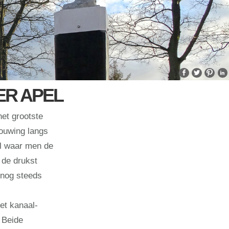
ER APEL
het grootste
ouwing langs
al waar men de
 de drukst
 nog steeds
et kanaal-
 Beide