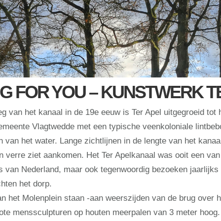
G FOR YOU – KUNSTWERK T
g van het kanaal in de 19e eeuw is Ter Apel uitgegroeid tot 
emeente Vlagtwedde met een typische veenkoloniale lintbeb
n van het water. Lange zichtlijnen in de lengte van het kana
n verre ziet aankomen. Het Ter Apelkanaal was ooit een van
s van Nederland, maar ook tegenwoordig bezoeken jaarlijks
chten het dorp.
n het Molenplein staan -aan weerszijden van de brug over h
ote menssculpturen op houten meerpalen van 3 meter hoog.