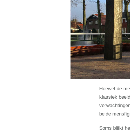
Hoewel de men
klassiek beel
verwachtingen:
beide mensfigu
Soms blijkt he