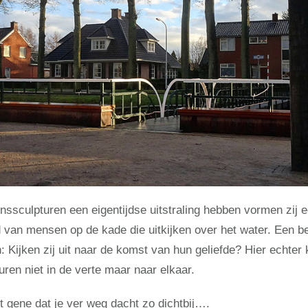
ssculpturen een eigentijdse uitstraling hebben vormen zij e
d van mensen op de kade die uitkijken over het water. Een be
 Kijken zij uit naar de komst van hun geliefde? Hier echter 
ren niet in de verte maar naar elkaar.
t gene dat je ver weg dacht zo dichtbij….