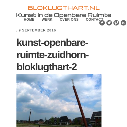
Skip
Skip
BLOKLUGTHART.NL
to
to
Kunst in de Openbare Ruimte
HOME
WERK
OVER ONS
CONTACT
primary
main
navigation
content
9 SEPTEMBER 2016
/
kunst-openbare-
ruimte-zuidhorn-
bloklugthart-2